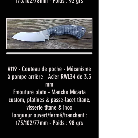
175/102/78mm - Poids : 92 grs
#119 - Couteau de poche - Mécanisme
à pompe arrière - Acier RWL34 de 3.5
mm
Emouture plate - Manche Micarta
custom, platines & passe-lacet titane,
visserie titane & inox
Longueur ouvert/fermé/tranchant :
173/102/77mm - Poids : 98 grs